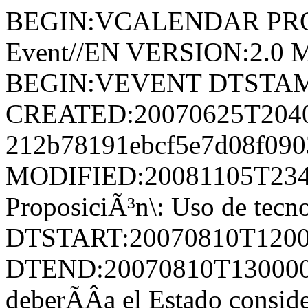
BEGIN:VCALENDAR PRODI
Event//EN VERSION:2.
BEGIN:VEVENT DTSTAMP
CREATED:20070625T2040
212b78191ebcf5e7d08f09
MODIFIED:20081105T23
ProposiciÃ³n\: Uso de tecno
DTSTART:20070810T120
DTEND:20070810T13000
deberÃ­Â­a el Estado conside