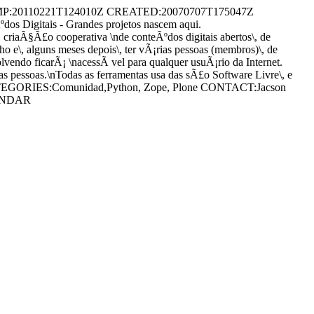
P:20110221T124010Z CREATED:20070707T175047Z
igitais - Grandes projetos nascem aqui.
§Ã£o cooperativa \nde conteÃºdos digitais abertos\, de
o e\, alguns meses depois\, ter vÃ¡rias pessoas (membros)\, de
vendo ficarÃ¡ \nacessÃ ­vel para qualquer usuÃ¡rio da Internet.
s pessoas.\nTodas as ferramentas usa das sÃ£o Software Livre\, e
D2 CATEGORIES:Comunidad,Python, Zope, Plone CONTACT:Jacson
LENDAR