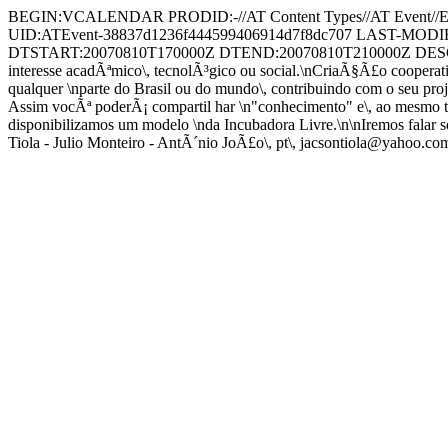
BEGIN:VCALENDAR PRODID:-//AT Content Types//AT Even
UID:ATEvent-38837d1236f444599406914d7f8dc707 LAST-MODIFIED
DTSTART:20070810T170000Z DTEND:20070810T210000Z DESCRIPTION:
interesse acadÃªmico\, tecnolÃ³gico ou social.\nCriaÃ§Ã£o cooperativ
qualquer \nparte do Brasil ou do mundo\, contribuindo com o seu proj
Assim vocÃª poderÃ¡ compartil har \n"conhecimento" e\, ao mesmo tem
disponibilizamos um modelo \nda Incubadora Livre.\n\nIremos fa
Tiola - Julio Monteiro - AntÃ´nio JoÃ£o\, pt\, jacsontiola