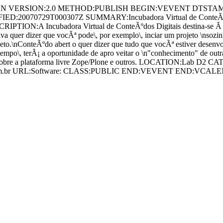
t//EN VERSION:2.0 METHOD:PUBLISH BEGIN:VEVENT DTSTAM
:20070729T000307Z SUMMARY:Incubadora Virtual de ConteÃºdos D
A Incubadora Virtual de ConteÃºdos Digitais destina-se Ã criaÃ
a quer dizer que vocÃª pode\, por exemplo\, inciar um projeto \nsozinh
eto.\nConteÃºdo abert o quer dizer que tudo que vocÃª estiver desenvol
po\, terÃ¡ a oportunidade de apro veitar o \n"conhecimento" de outra
lar sobre a plataforma livre Zope/Plone e outros. LOCATION:Lab 
@yahoo.com.br URL:Software: CLASS:PUBLIC END:VEVENT END:VCA