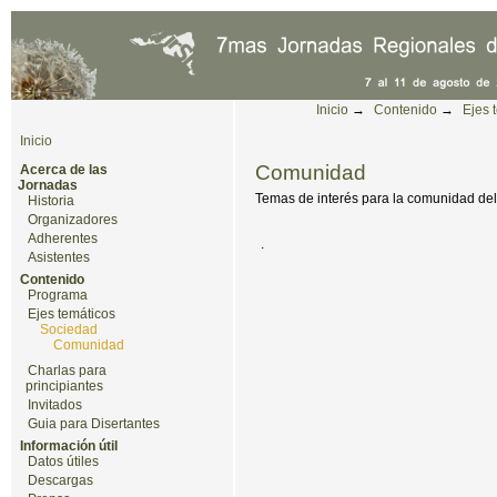
Cambiar a contenido.
|
Saltar a navegación
Herramientas Personales
Inicio
→
Contenido
→
Ejes 
Inicio
Comunidad
Acerca de las
Jornadas
Temas de interés para la comunidad del
Historia
Organizadores
Adherentes
.
Asistentes
Contenido
Programa
Ejes temáticos
Sociedad
Comunidad
Charlas para
principiantes
Invitados
Guia para Disertantes
Información útil
Datos útiles
Descargas