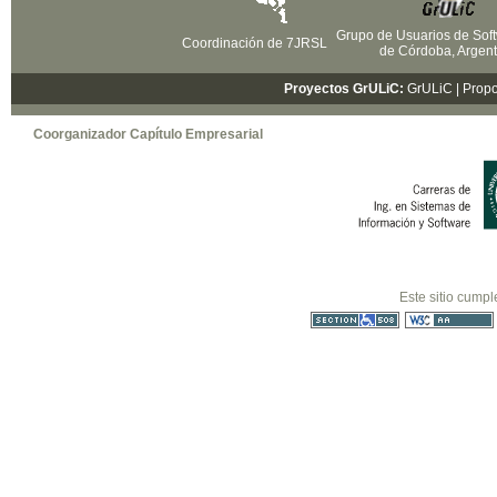
Grupo de Usuarios de Soft
Coordinación de 7JRSL
de Córdoba, Argent
Proyectos GrULiC:
GrULiC
| Prop
Coorganizador Capítulo Empresarial
Este sitio cumpl
Sección 508
WCAG