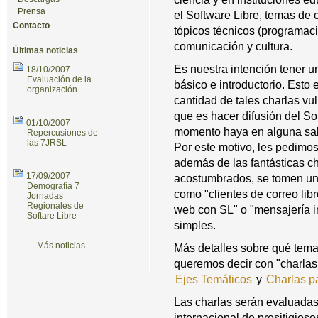
Prensa
el Software Libre, temas de c
Contacto
tópicos técnicos (programació
comunicación y cultura.
Últimas noticias
Es nuestra intención tener u
18/10/2007
Evaluación de la
básico e introductorio. Est
organización
cantidad de tales charlas vul
que es hacer difusión del So
01/10/2007
momento haya en alguna sala
Repercusiones de
las 7JRSL
Por este motivo, les pedimo
además de las fantásticas ch
17/09/2007
acostumbrados, se tomen un 
Demografía 7
como "clientes de correo lib
Jornadas
Regionales de
web con SL" o "mensajería i
Softare Libre
simples.
Más noticias
Más detalles sobre qué tema
queremos decir con "charlas 
Ejes Temáticos
y
Charlas pa
Las charlas serán evaluadas
internacional de presitigio