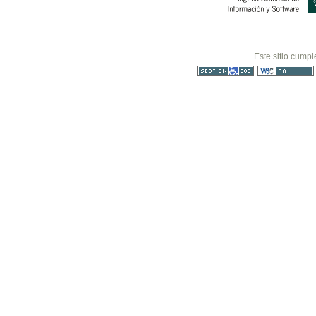
Este sitio cumpl
Sección 508
WCAG