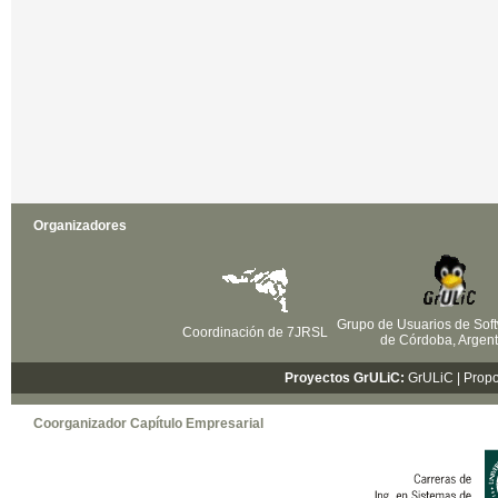
Organizadores
Grupo de Usuarios de Soft
Coordinación de 7JRSL
de Córdoba, Argent
Proyectos GrULiC:
GrULiC
| Prop
Coorganizador Capítulo Empresarial