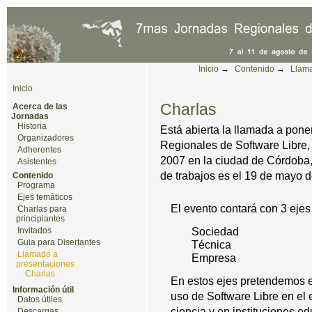
Cambiar a contenido.
|
Saltar a navegación
Herramientas Personales
Inicio
→
Contenido
→
Llama
Inicio
Charlas
Acerca de las
Jornadas
Historia
Está abierta la llamada a pon
Organizadores
Regionales de Software Libre, 
Adherentes
2007 en la ciudad de Córdoba, 
Asistentes
de trabajos es el 19 de mayo 
Contenido
Programa
Ejes temáticos
El evento contará con 3 ejes
Charlas para
principiantes
Sociedad
Invitados
Guia para Disertantes
Técnica
Llamado a
Empresa
presentaciones
Charlas
En estos ejes pretendemos e
Información útil
uso de Software Libre en el
Datos útiles
ciencia y en instituciones e
Descargas