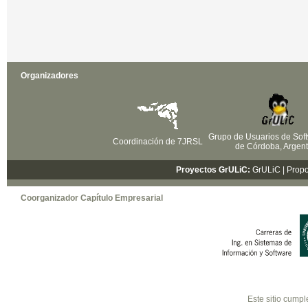
Organizadores
Grupo de Usuarios de Soft
Coordinación de 7JRSL
de Córdoba, Argent
Proyectos GrULiC:
GrULiC
| Prop
Coorganizador Capítulo Empresarial
Este sitio cumpl