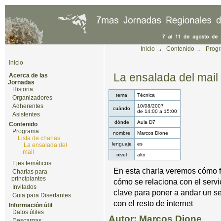
Cambiar a contenido.
|
Saltar a navegación
Herramientas Personales
Inicio
→
Contenido
→
Prog
Inicio
La ensalada del mail
Acerca de las
Jornadas
Historia
tema
Técnica
Organizadores
Adherentes
10/08/2007
cuándo
de
14:00
a
15:00
Asistentes
dónde
Aula D7
Contenido
Programa
nombre
Marcos Dione
Lista de charlas
lenguaje
es
La ensalada del
mail
nivel
alto
Ejes temáticos
En esta charla veremos cómo f
Charlas para
principiantes
cómo se relaciona con el serv
Invitados
clave para poner a andar un s
Guia para Disertantes
con el resto de internet
Información útil
Datos útiles
Autor: Marcos Dione
Descargas