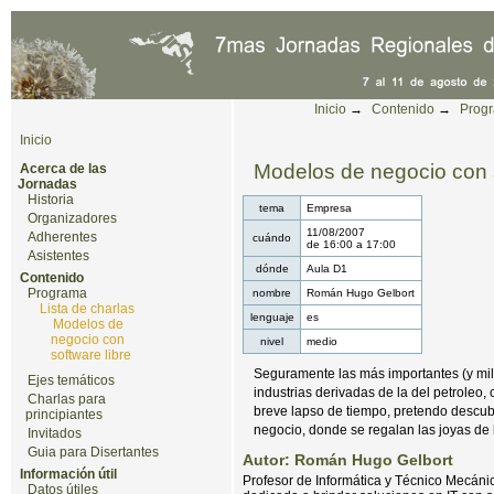
Cambiar a contenido.
|
Saltar a navegación
Herramientas Personales
Inicio
→
Contenido
→
Prog
Inicio
Modelos de negocio con s
Acerca de las
Jornadas
Historia
tema
Empresa
Organizadores
11/08/2007
Adherentes
cuándo
de
16:00
a
17:00
Asistentes
dónde
Aula D1
Contenido
Programa
nombre
Román Hugo Gelbort
Lista de charlas
lenguaje
es
Modelos de
negocio con
nivel
medio
software libre
Seguramente las más importantes (y mill
Ejes temáticos
industrias derivadas de la del petroleo
Charlas para
breve lapso de tiempo, pretendo descubr
principiantes
negocio, donde se regalan las joyas de l
Invitados
Guia para Disertantes
Autor: Román Hugo Gelbort
Información útil
Profesor de Informática y Técnico Mecáni
Datos útiles