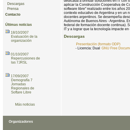
dedicada a brindar soluciones en IT con 
Descargas
aplicar la Construcción Cooperativa de 
Prensa
software libre" realizado entre los años 
contexto educativo de Argentina y en un n
Contacto
docentes argentinos. Se desempeña desde 
Autónoma de Buenos Aires - Argentina. Es
Últimas noticias
federal de formación docente continua). S
IT y a lograr que la tecnología impacte en
18/10/2007
Descargas
Evaluación de la
organización
Presentación (formato ODP)
- Licencia: Dual
GNU Free Documen
01/10/2007
Repercusiones de
las 7JRSL
17/09/2007
Demografía 7
Jornadas
Regionales de
Softare Libre
Más noticias
Organizadores