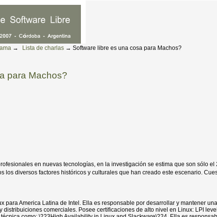
rama
→
Lista de charlas
→
Software libre es una cosa para Machos?
osa para Machos?
ofesionales en nuevas tecnologías, en la investigación se estima que son sólo el
 los diversos factores históricos y culturales que han creado este escenario. Cue
ux para America Latina de Intel. Ella es responsable por desarrollar y mantener u
distribuiciones comerciales. Posee certificaciones de alto nivel en Linux: LPI lev
écnica como: \223High Availability in Linux and Slackware\224. Ella es responsab