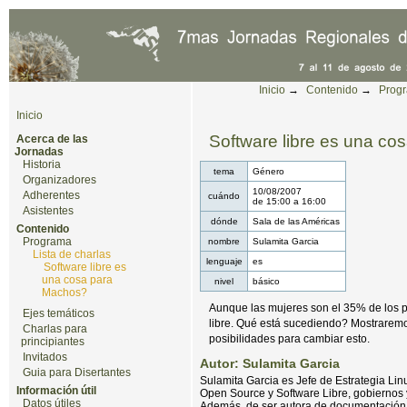
Cambiar a contenido.
|
Saltar a navegación
Herramientas Personales
Inicio
→
Contenido
→
Prog
Inicio
Software libre es una c
Acerca de las
Jornadas
Historia
tema
Género
Organizadores
10/08/2007
Adherentes
cuándo
de
15:00
a
16:00
Asistentes
dónde
Sala de las Américas
Contenido
Programa
nombre
Sulamita Garcia
Lista de charlas
lenguaje
es
Software libre es
una cosa para
nivel
básico
Machos?
Aunque las mujeres son el 35% de los pr
Ejes temáticos
libre. Qué está sucediendo? Mostraremos
Charlas para
posibilidades para cambiar esto.
principiantes
Invitados
Autor: Sulamita Garcia
Guia para Disertantes
Sulamita Garcia es Jefe de Estrategia Lin
Información útil
Open Source y Software Libre, gobiernos y 
Datos útiles
Además, de ser autora de documentación t