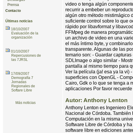
video o tenga algún componente
Prensa
recurrir a embeber un reproducto
Contacto
algún otro método mistimágico d
suficiente control sobre lo que o
Últimas noticias
rápido por libavformat y libavco
18/10/2007
FFMpeg de manera programática
Evaluación de la
un archivo de video en una varie
organización
el más íntimo byte, y combinarl
transparente. Algunas de las po
01/10/2007
temario son: - Guardar capturas 
Repercusiones de
las 7JRSL
SDLImage o algo similar - Mostra
pantalla al mismo tiempo para qu
Ver la película (ja! esa ya la vi)
17/09/2007
superficies con OpenGL - Comp
Demografía 7
Jornadas
Cairo, Gdk o lo que se tenga a 
Regionales de
aplicaciones Por favor recuerde
Softare Libre
Autor: Anthony Lenton
Más noticias
Anthony Lenton es Ingeniero Ele
Nacional de Córdoba. También h
Computación en la misma univer
Software Libre de Córdoba y ha 
software libre en ediciones ant