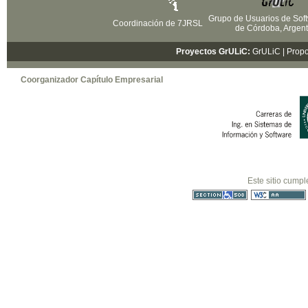
Grupo de Usuarios de Soft
Coordinación de 7JRSL
de Córdoba, Argent
Proyectos GrULiC:
GrULiC
| Prop
Coorganizador Capítulo Empresarial
Este sitio cumpl
Sección 508
WCAG