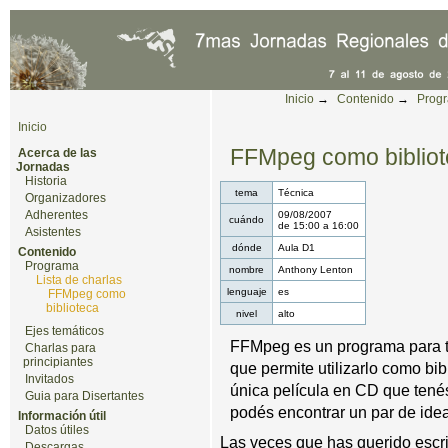
Cambiar a contenido.
|
Saltar a navegación
Herramientas Personales
Inicio
→
Contenido
→
Prog
Inicio
FFMpeg como biblio
Acerca de las
Jornadas
Historia
tema
Técnica
Organizadores
Adherentes
09/08/2007
cuándo
de
15:00
a
16:00
Asistentes
dónde
Aula D1
Contenido
Programa
nombre
Anthony Lenton
Lista de charlas
lenguaje
es
FFMpeg como
biblioteca
nivel
alto
Ejes temáticos
FFMpeg es un programa para tr
Charlas para
principiantes
que permite utilizarlo como bib
Invitados
única película en CD que tenés 
Guia para Disertantes
podés encontrar un par de idea
Información útil
Datos útiles
Las veces que has querido escr
Descargas