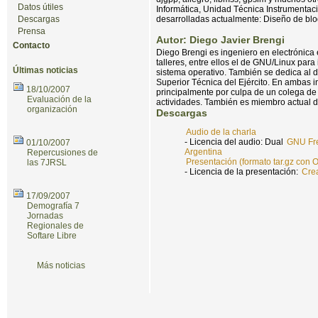
Datos útiles
Informática, Unidad Técnica Instrumentaci
Descargas
desarrolladas actualmente: Diseño de bloq
Prensa
Autor: Diego Javier Brengi
Contacto
Diego Brengi es ingeniero en electrónica
talleres, entre ellos el de GNU/Linux para 
Últimas noticias
sistema operativo. También se dedica al de
Superior Técnica del Ejército. En ambas i
18/10/2007
principalmente por culpa de un colega de
Evaluación de la
actividades. También es miembro actual de
organización
Descargas
Audio de la charla
- Licencia del audio: Dual
GNU Fre
01/10/2007
Argentina
Repercusiones de
Presentación (formato tar.gz con
las 7JRSL
- Licencia de la presentación:
Crea
17/09/2007
Demografía 7
Jornadas
Regionales de
Softare Libre
Más noticias