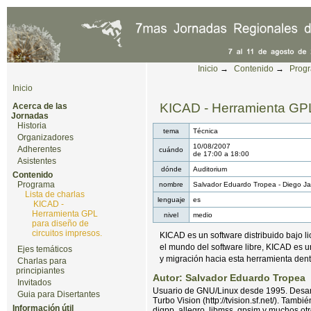
Cambiar a contenido.
|
Saltar a navegación
Herramientas Personales
Inicio
→
Contenido
→
Prog
Inicio
KICAD - Herramienta GPL 
Acerca de las
Jornadas
Historia
tema
Técnica
Organizadores
10/08/2007
Adherentes
cuándo
de
17:00
a
18:00
Asistentes
dónde
Auditorium
Contenido
Programa
nombre
Salvador Eduardo Tropea - Diego Ja
Lista de charlas
lenguaje
es
KICAD -
Herramienta GPL
nivel
medio
para diseño de
circuitos impresos.
KICAD es un software distribuido bajo l
el mundo del software libre, KICAD es u
Ejes temáticos
y migración hacia esta herramienta dentr
Charlas para
principiantes
Autor: Salvador Eduardo Tropea
Invitados
Usuario de GNU/Linux desde 1995. Desarroll
Guia para Disertantes
Turbo Vision (http://tvision.sf.net/). Tamb
Información útil
djgpp, allegro, libmss, gpsim y muchos otro