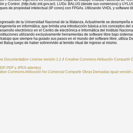
ón y Control. (http://utic.inti.gov.ar/). LUGs: BALUG (desde sus comienzos) y UYLU
ues de propiedad intelectual (IP cores) con FPGAs. Utilizando VHDL y software li
 egresado de la Universidad Nacional de la Matanza. Actualmente se desempeña en
ingenierí­a en informática, que brinda una introducción básica a los conceptos del so
sarrollo electrónico en el Centro de electrónica e Informática del Instituto Nacional
nstituciones utilizando exclusivamente herramientas de software libre bajo siste
 trabajo que siempre ha guiado sus pasos en el mundo del software libre, utiliza 
l Balug luego de haber sobrevivido al temido ritual de ingreso al mismo.
e Documentation License versión 1.2
/
Creative Commons Atribución Compartir O
 ODP, PDF y JPEG adentro)
tive Commons Atribución No Comercial Compartir Obras Derivadas Igual versión 2