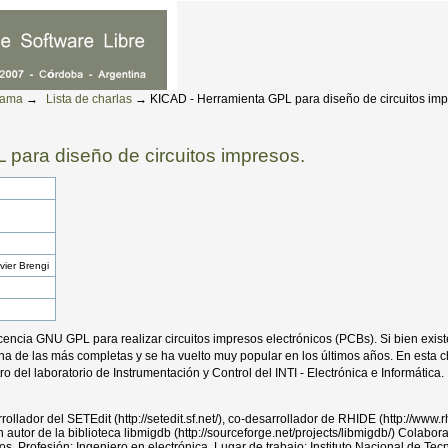
rama
→
Lista de charlas
→
KICAD - Herramienta GPL para diseño de circuitos imp
para diseño de circuitos impresos.
vier Brengi
icencia GNU GPL para realizar circuitos impresos electrónicos (PCBs). Si bien exi
na de las más completas y se ha vuelto muy popular en los últimos años. En esta c
o del laboratorio de Instrumentación y Control del INTI - Electrónica e Informática.
ador del SETEdit (http://setedit.sf.net/), co-desarrollador de RHIDE (http://www.rh
ién autor de la biblioteca libmigdb (http://sourceforge.net/projects/libmigdb/) Colabor
s. Profesión: Ingeniero en electrónica. Lugar de trabajo: Instituto Nacional de Tecno