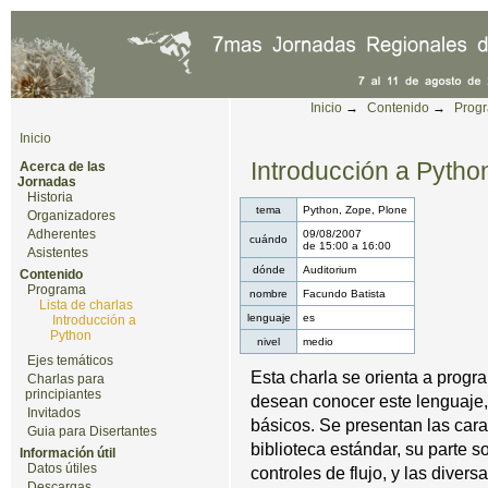
Cambiar a contenido.
|
Saltar a navegación
Herramientas Personales
Inicio
→
Contenido
→
Prog
Inicio
Introducción a Pytho
Acerca de las
Jornadas
Historia
tema
Python, Zope, Plone
Organizadores
Adherentes
09/08/2007
cuándo
de
15:00
a
16:00
Asistentes
dónde
Auditorium
Contenido
Programa
nombre
Facundo Batista
Lista de charlas
lenguaje
es
Introducción a
Python
nivel
medio
Ejes temáticos
Esta charla se orienta a progr
Charlas para
principiantes
desean conocer este lenguaje,
Invitados
básicos. Se presentan las cara
Guia para Disertantes
biblioteca estándar, su parte so
Información útil
Datos útiles
controles de flujo, y las dive
Descargas