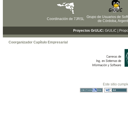
Grupo de Usuarios de Soft
Coordinación de 7JRSL
de Córdoba, Argent
Proyectos GrULiC:
GrULiC
| Prop
Coorganizador Capítulo Empresarial
Este sitio cumpl
Sección 508
WCAG