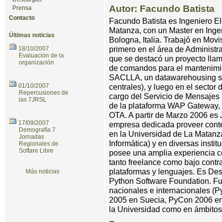
Autor: Facundo Batista
Prensa
Contacto
Facundo Batista es Ingeniero El
Matanza, con un Master en Ingen
Últimas noticias
Bologna, Italia. Trabajó en Movi
primero en el área de Administra
18/10/2007
Evaluación de la
que se destacó un proyecto lla
organización
de comandos para el mantenimie
SACLLA, un datawarehousing so
centrales), y luego en el sector
01/10/2007
Repercusiones de
cargo del Servicio de Mensajes 
las 7JRSL
de la plataforma WAP Gateway, y
OTA. A partir de Marzo 2006 es 
17/09/2007
empresa dedicada proveer conte
Demografía 7
en la Universidad de La Matanza 
Jornadas
Informática) y en diversas insti
Regionales de
Softare Libre
posee una amplia experiencia c
tanto freelance como bajo contra
plataformas y lenguajes. Es Des
Más noticias
Python Software Foundation. Fu
nacionales e internacionales 
2005 en Suecia, PyCon 2006 en 
la Universidad como en ámbitos 