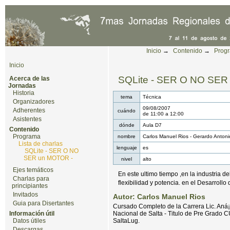
Cambiar a contenido.
|
Saltar a navegación
Herramientas Personales
Inicio
→
Contenido
→
Prog
Inicio
SQLite - SER O NO SER
Acerca de las
Jornadas
Historia
tema
Técnica
Organizadores
09/08/2007
Adherentes
cuándo
de
11:00
a
12:00
Asistentes
dónde
Aula D7
Contenido
Programa
nombre
Carlos Manuel Rios - Gerardo Anton
Lista de charlas
lenguaje
es
SQLite - SER O NO
SER un MOTOR -
nivel
alto
Ejes temáticos
En este ultimo tiempo ,en la industria 
Charlas para
flexibilidad y potencia. en el Desarrol
principiantes
Invitados
Autor: Carlos Manuel Rios
Guia para Disertantes
Cursado Completo de la Carrera Lic. Aná¡l
Información útil
Nacional de Salta - Titulo de Pre Grado
Datos útiles
SaltaLug.
Descargas