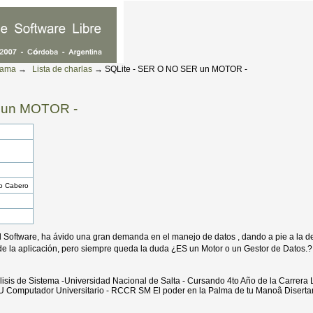
rama
→
Lista de charlas
→
SQLite - SER O NO SER un MOTOR -
 un MOTOR -
io Cabero
del Software, ha ávido una gran demanda en el manejo de datos , dando a pie a la 
lo de la aplicación, pero siempre queda la duda ¿ES un Motor o un Gestor de Datos.
isis de Sistema -Universidad Nacional de Salta - Cursando 4to Año de la Carrera L
 CU Computador Universitario - RCCR SM El poder en la Palma de tu Manoâ Disert