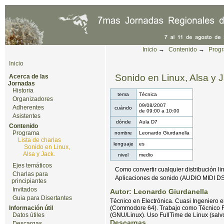
Cambiar a contenido.
|
Saltar a navegación
Herramientas Personales
Inicio
→
Contenido
→
Prog
Inicio
Sonido en Linux, Alsa y 
Acerca de las
Jornadas
Historia
tema
Técnica
Organizadores
09/08/2007
Adherentes
cuándo
de
09:00
a
10:00
Asistentes
dónde
Aula D7
Contenido
Programa
nombre
Leonardo Giurdanella
Lista de charlas
lenguaje
es
Sonido en Linux,
Alsa y Jack.
nivel
medio
Ejes temáticos
Como convertir cualquier distribución li
Charlas para
Aplicaciones de sonido (AUDIO MIDI DS
principiantes
Invitados
Autor: Leonardo Giurdanella
Guia para Disertantes
Técnico en Electrónica. Cuasi Ingeniero e
Información útil
(Commodore 64). Trabajo como Técnico Ref
Datos útiles
(GNU/Linux). Uso FullTime de Linux (salvo
Descargas
Descargas