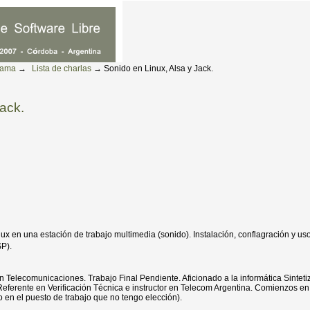
rama
→
Lista de charlas
→
Sonido en Linux, Alsa y Jack.
Jack.
nux en una estación de trabajo multimedia (sonido). Instalación, conflagración y us
P).
n Telecomunicaciones. Trabajo Final Pendiente. Aficionado a la informática Sintet
erente en Verificación Técnica e instructor en Telecom Argentina. Comienzos en 
 en el puesto de trabajo que no tengo elección).