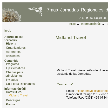
Cambiar a contenido.
|
Saltar a navegación
Herramientas Personales
Inicio
→
Información útil
→
Inicio
Midland Travel
Acerca de las
Jornadas
Historia
Organizadores
Adherentes
Asistentes
Contenido
Programa
Ejes temáticos
Midland Travel ofrece tarifas de Hotel
Charlas para
asistente de las Jornadas.
principiantes
Invitados
Guia para Disertantes
Contacto:
Información útil
Email:
midlandtravel@uolsinect
Datos útiles
Dirección: Ituzaingó 235 - Piso
Midland Travel
Telefono/Fax: (0351) 425-0744 
Descargas
Prensa