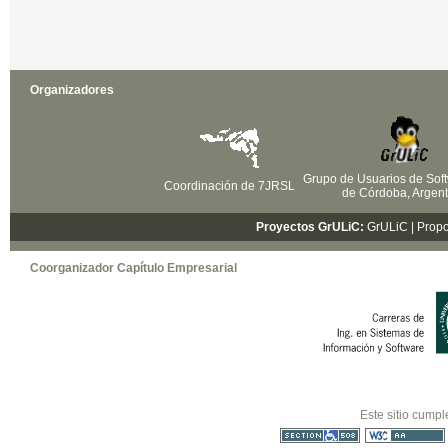
Organizadores
Grupo de Usuarios de Soft
Coordinación de 7JRSL
de Córdoba, Argent
Proyectos GrULiC:
GrULiC
| Prop
Coorganizador Capítulo Empresarial
Este sitio cumpl