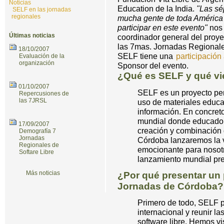
Noticias
Education de la India.
"Las sé
SELF en las jornadas
regionales
mucha gente de toda América 
participar en este evento"
nos 
Últimas noticias
coordinador general del proye
las 7mas. Jornadas Regionale
18/10/2007
SELF tiene una
participación 
Evaluación de la
organización
Sponsor del evento.
¿Qué es SELF y qué vi
01/10/2007
SELF es un proyecto pens
Repercusiones de
las 7JRSL
uso de materiales educat
información. En concret
mundial donde educador
17/09/2007
creación y combinación 
Demografía 7
Jornadas
Córdoba lanzaremos la v
Regionales de
emocionante para nosotr
Softare Libre
lanzamiento mundial pre
Más noticias
¿Por qué presentar un
Jornadas de Córdoba?
Primero de todo, SELF 
internacional y reunir la
software libre. Hemos vi