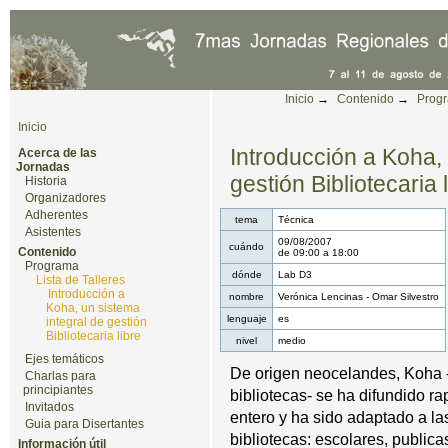
Cambiar a contenido.
|
Saltar a navegación
Herramientas Personales
Inicio
→
Contenido
→
Prog
Inicio
Introducción a Koha, 
Acerca de las
Jornadas
gestión Bibliotecaria 
Historia
Organizadores
Adherentes
tema
Técnica
Asistentes
09/08/2007
cuándo
Contenido
de
09:00
a
18:00
Programa
dónde
Lab D3
Lista de Talleres
Introducción a
nombre
Verónica Lencinas - Omar Silvestro
Koha, un sistema
lenguaje
es
integral de gestión
Bibliotecaria libre
nivel
medio
Ejes temáticos
De origen neocelandes, Koha -
Charlas para
principiantes
bibliotecas- se ha difundido r
Invitados
entero y ha sido adaptado a la
Guia para Disertantes
bibliotecas: escolares, public
Información útil