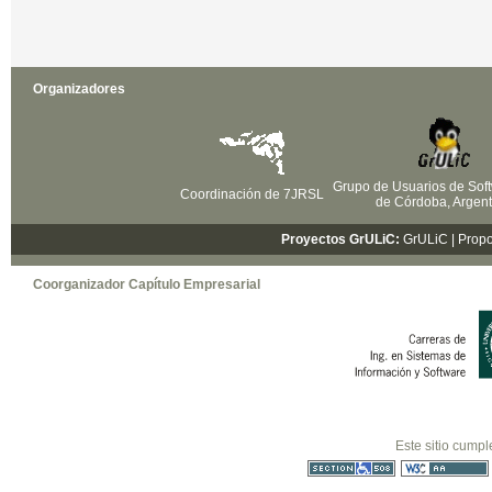
Organizadores
Grupo de Usuarios de Soft
Coordinación de 7JRSL
de Córdoba, Argent
Proyectos GrULiC:
GrULiC
| Prop
Coorganizador Capítulo Empresarial
Este sitio cumpl
Sección 508
WCAG