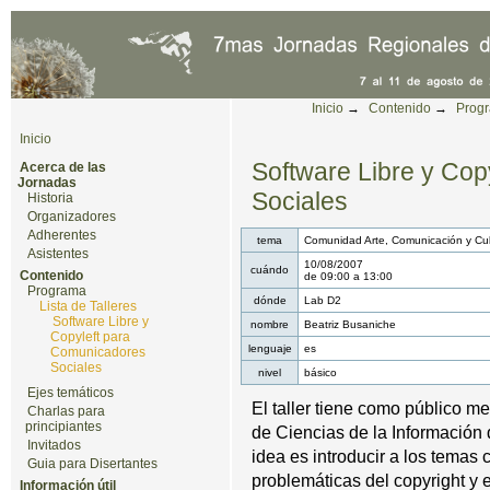
Cambiar a contenido.
|
Saltar a navegación
Herramientas Personales
Inicio
→
Contenido
→
Prog
Inicio
Software Libre y Co
Acerca de las
Jornadas
Sociales
Historia
Organizadores
Adherentes
tema
Comunidad Arte, Comunicación y Cul
Asistentes
10/08/2007
cuándo
Contenido
de
09:00
a
13:00
Programa
dónde
Lab D2
Lista de Talleres
Software Libre y
nombre
Beatriz Busaniche
Copyleft para
lenguaje
es
Comunicadores
Sociales
nivel
básico
Ejes temáticos
El taller tiene como público m
Charlas para
principiantes
de Ciencias de la Información 
Invitados
idea es introducir a los temas c
Guia para Disertantes
problemáticas del copyright y 
Información útil