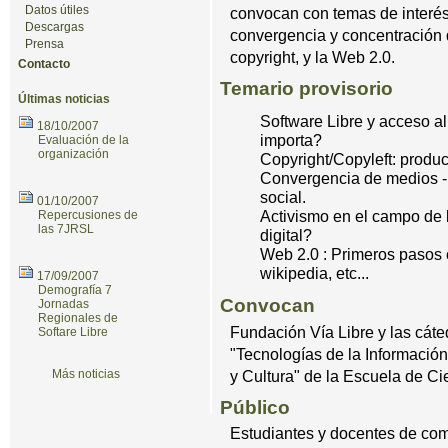
Datos útiles
convocan con temas de interé
Descargas
convergencia y concentración
Prensa
copyright, y la Web 2.0.
Contacto
Temario provisorio
Últimas noticias
Software Libre y acceso a
18/10/2007
importa?
Evaluación de la
organización
Copyright/Copyleft: producir
Convergencia de medios - c
social.
01/10/2007
Activismo en el campo de 
Repercusiones de
las 7JRSL
digital?
Web 2.0 : Primeros pasos c
wikipedia, etc...
17/09/2007
Demografía 7
Convocan
Jornadas
Regionales de
Fundación Ví­a Libre y las cátedr
Softare Libre
"Tecnologías de la Informació
Más noticias
y Cultura" de la Escuela de Ci
Público
Estudiantes y docentes de com