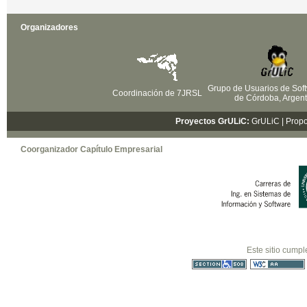
Organizadores
Grupo de Usuarios de Soft
Coordinación de 7JRSL
de Córdoba, Argent
Proyectos GrULiC:
GrULiC
| Prop
Coorganizador Capítulo Empresarial
Este sitio cumpl
Sección 508
WCAG