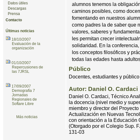
Datos útiles
alumnos tenemos la obligación
Descargas
caminos posibles, como docen
Prensa
fomentando en nuestros alumno
Contacto
como padres la de saber que n
Últimas noticias
valores, saberes y fundament
les permitan crecer intelectual
18/10/2007
Evaluación de la
solidaridad. En la conferencia, 
organización
los conceptos filosóficos y pr
todas las edades hasta adultos
01/10/2007
Repercusiones de
Público
las 7JRSL
Docentes, estudiantes y público
17/09/2007
Autor: Daniel O. Cardaci
Demografía 7
Jornadas
Daniel O. Cardaci, Técnico Ana
Regionales de
la docencia (nivel medio y sup
Softare Libre
miembro y director del Proyecto
Actualización en Nuevas Tecnol
Más noticias
con orientación a la Educación
(Otorgado por el Colegio Sup. F
131-03