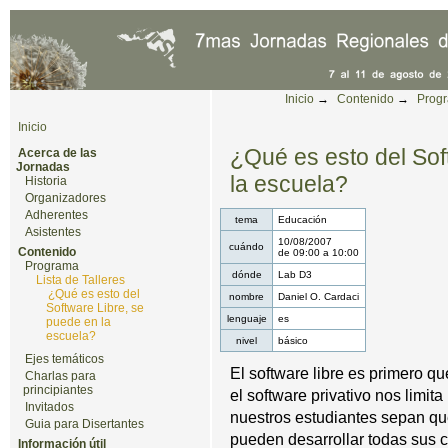
Cambiar a contenido.
|
Saltar a navegación
Herramientas Personales
Inicio
→
Contenido
→
Prog
Inicio
¿Qué es esto del Sof
Acerca de las
Jornadas
la escuela?
Historia
Organizadores
Adherentes
tema
Educación
Asistentes
10/08/2007
cuándo
Contenido
de
09:00
a
10:00
Programa
dónde
Lab D3
Lista de Talleres
¿Qué es esto del
nombre
Daniel O. Cardaci
Software Libre, se
lenguaje
es
puede en la
escuela?
nivel
básico
Ejes temáticos
El software libre es primer
Charlas para
principiantes
el software privativo nos limit
Invitados
nuestros estudiantes sepan que
Guia para Disertantes
pueden desarrollar todas sus 
Información útil