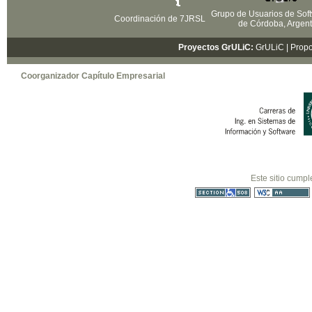
Grupo de Usuarios de Soft
Coordinación de 7JRSL
de Córdoba, Argent
Proyectos GrULiC:
GrULiC
| Prop
Coorganizador Capítulo Empresarial
Este sitio cumpl
Sección 508
WCAG